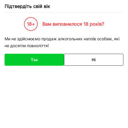
Підтвердіть свій вік
18+
Вам виповнилося 18 років?
Каталог товарів
К-Бренди
Одежа взуття та спорт
Freddy
Кросівки Freddy F5KFCL
Ми не здійснюємо продаж алкогольних напоїв особам, які
не досягли повноліття!
Код товару
154901
Про товар
Характеристики
Так
Ні
1
/
2