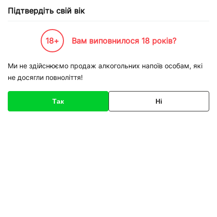
Підтвердіть свій вік
18+
Вам виповнилося 18 років?
Каталог товарів
К-Бренди
Продукти харчування
Trolli
Цукерки Trolli Піраміда жу
Ми не здійснюємо продаж алкогольних напоїв особам, які
не досягли повноліття!
Код товару
136517
Про товар
Характеристики
Опис
Так
Ні