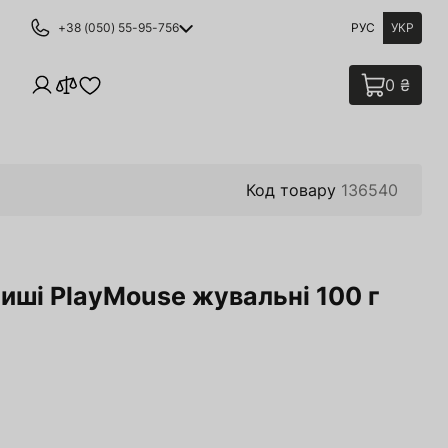
+38 (050) 55-95-756
РУС
УКР
0 ₴
Код товару
136540
Миші PlayMouse жувальні 100 г