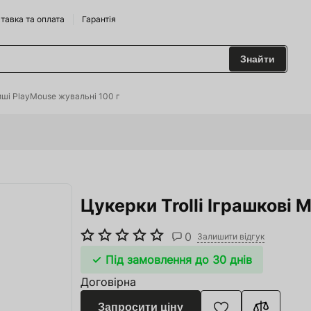
тавка та оплата
Гарантія
Знайти
 та Сидрариї
Миші PlayMouse жувальні 100 г
Брендам
харчування
Цукерки Trolli Іграшкові 
одильні Горки
ріжджі
0
Залишити відгук
 та аксесуари
Під замовлення до 30 днів
Договірна
ство
Запросити ціну