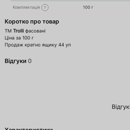
Комплектація
100 г
?
Коротко про товар
ТМ
Trolli
фасовані
Ціна за 100 г
Продаж кратно ящику 44 уп
Відгуки
0
За
Відгук
О