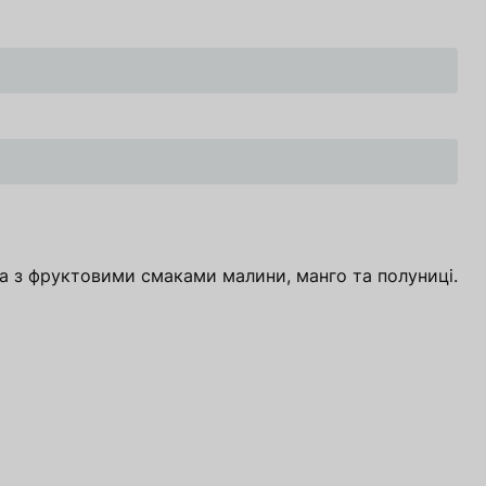
Перейти в кошик
Перейти в кошик
на з фруктовими смаками малини, манго та полуниці.