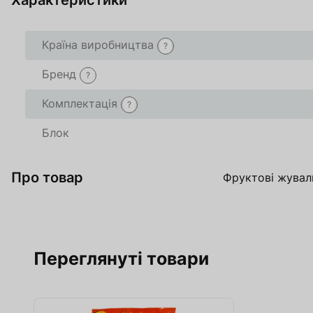
Характеристики
Товар доданий в 
Товар доданий в 
Країна виробництва
?
Бренд
В кошику
В кошику
0
0
товари(-ів
товари(-ів
?
Комплектація
?
Оформити
Оформити
Про
Про
Блок
Про товар
Фруктові жувал
Переглянуті товари