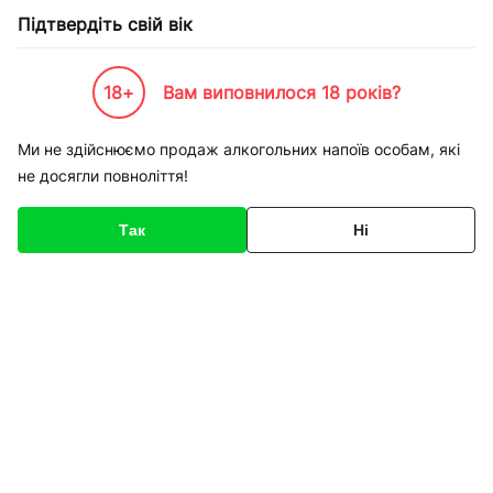
Підтвердіть свій вік
18+
Вам виповнилося 18 років?
Каталог товарів
К-Бренди
Продукти харчування
Trolli
Цукерки Trolli Кавун жува
Ми не здійснюємо продаж алкогольних напоїв особам, які
не досягли повноліття!
Код товару
136525
Про товар
Характеристики
Опис
Так
Ні
1
/
1