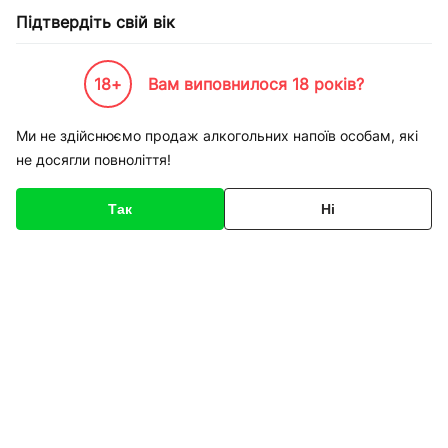
Підтвердіть свій вік
18+
Вам виповнилося 18 років?
Каталог товарів
К-Бренди
Продукти харчування
Haribo
Цукерки Haribo Весела К
Ми не здійснюємо продаж алкогольних напоїв особам, які
не досягли повноліття!
Код товару
136513
Про товар
Характеристики
Опис
Так
Ні
1
/
1