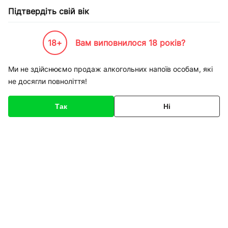
Підтвердіть свій вік
18+
Вам виповнилося 18 років?
Каталог товарів
К-Бренди
Продукти харчування
Haribo
Цукерки Haribo Динозавр
Ми не здійснюємо продаж алкогольних напоїв особам, які
не досягли повноліття!
Код товару
136506
Про товар
Характеристики
Опис
Так
Ні
1
/
1