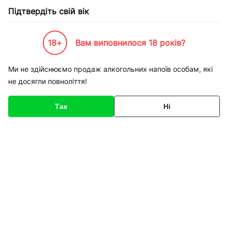
Підтвердіть свій вік
18+
Вам виповнилося 18 років?
Каталог товарів
К-Бренди
Напої по Брендам
Kава
LAVAZZA
Кава Зернова LAV
Ми не здійснюємо продаж алкогольних напоїв особам, які
не досягли повноліття!
Код товару
154539
Про товар
Характеристики
Так
Ні
1
/
1