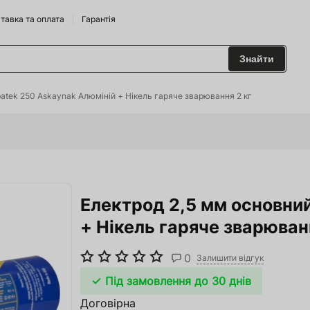
тавка та оплата
Гарантія
Знайти
 та Сидрариї
atek 250 Askaynak Алюміній + Нікель гаряче зварювання 2 кг
Брендам
харчування
Електрод 2,5 мм основни
одильні Горки
+ Нікель гаряче зварюван
ріжджі
0
 та аксесуари
Залишити відгук
Під замовлення до 30 днів
ство
Договірна