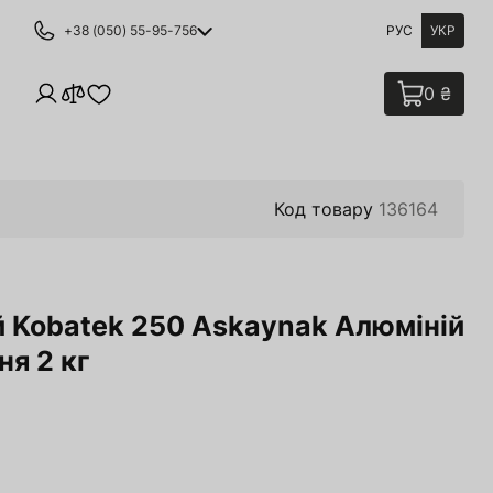
+38 (050) 55-95-756
РУС
УКР
0 ₴
Код товару
136164
й Kobatek 250 Askaynak Алюміній
ня 2 кг