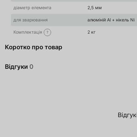
діаметр елемента
2,5 мм
для зварювання
алюміній Al + нікель Ni
Комплектація
2 кг
?
Коротко про товар
Відгуки
0
За
Відгук
О