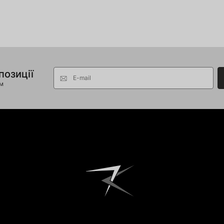
позиції
E-mail
ом