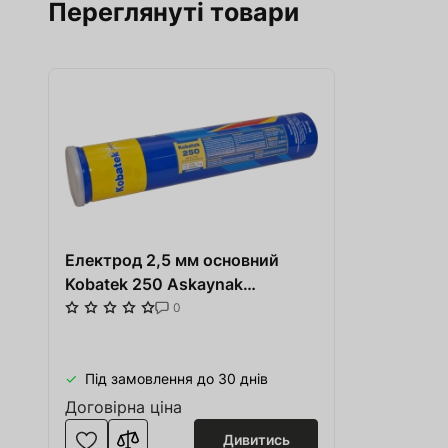
Переглянуті товари
Електрод 2,5 мм основний
Kobatek 250 Askaynak
Алюміній + Нікель гаряче
0
зварювання 2 кг
Під замовлення до 30 днів
Договірна ціна
Дивитись