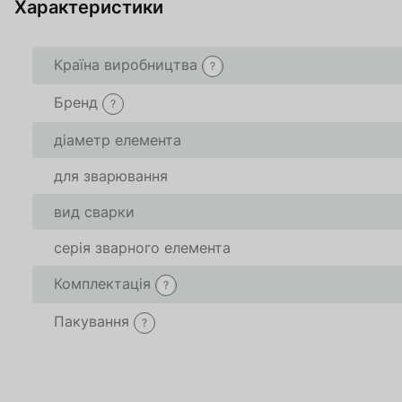
Характеристики
Країна виробництва
?
Товар доданий в 
Товар доданий в 
Бренд
?
В кошику
В кошику
0
0
товари(-ів
товари(-ів
діаметр елемента
для зварювання
Оформити
Оформити
Про
Про
вид сварки
серія зварного елемента
Комплектація
?
Пакування
?