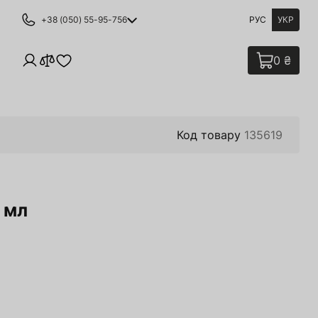
+38 (050) 55-95-756
РУС
УКР
0 ₴
Код товару
135619
 мл