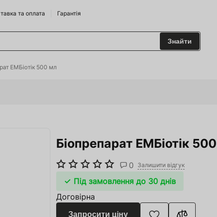
тавка та оплата
Гарантія
Знайти
 та Сидрариї
рат ЕМБіотік 500 мл
Брендам
харчування
Біопрепарат ЕМБіотік 500
одильні Горки
ріжджі
0
Залишити відгук
 та аксесуари
Під замовлення до 30 днів
Договірна
ство
Запросити ціну