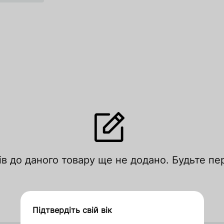
лишити відгук
ів до даного товару ще не додано. Будьте п
цініть за рейтингом
Увійти
Зареєструватися
Підтвердіть свій вік
Дякуємо за замовлення
Оформити замовлення в 1 клік
Запросити ціну