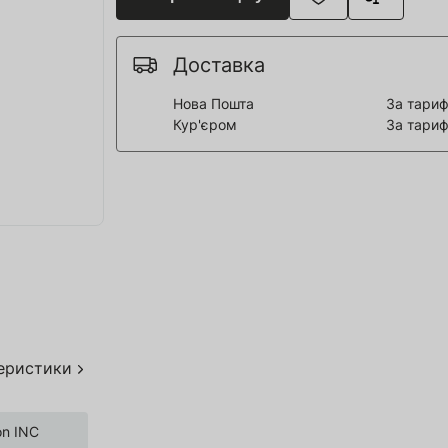
я для Пивоварні
ття та спорт
Доставка
 човни
Нова Пошта
За тариф
Кур'єром
За тариф
дерева
я HoReCa
тво
акування
теристики
on INC