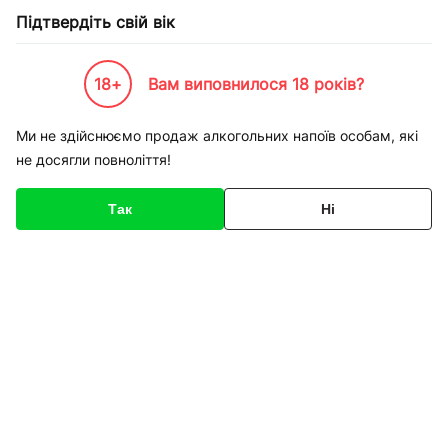
Підтвердіть свій вік
18+
Вам виповнилося 18 років?
Каталог товарів
К-Бренди
Землеробство
EM Research Organisation INC
Биопрепа
Ми не здійснюємо продаж алкогольних напоїв особам, які
не досягли повноліття!
Код товару
135613
Про товар
Характеристики
Опис
Так
Ні
1
/
1