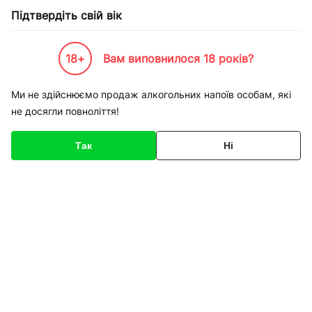
Підтвердіть свій вік
18+
Вам виповнилося 18 років?
Каталог товарів
К-Бренди
Напої по Брендам
Kава
Pellini
Ми не здійснюємо продаж алкогольних напоїв особам, які
не досягли повноліття!
Pellini
Так
Ні
Сортування
Кава Мелена Pellini
Espresso SUPERIONE