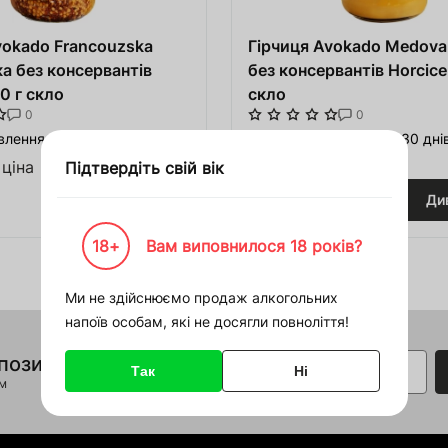
я для Пивоварні
ття та спорт
vokado Francouzska
Гірчиця Avokado Medov
а без консервантів
без консервантів Horcice
 човни
0 г скло
скло
Увійти
Зареєструватися
0
0
лення до 30 днів
Під замовлення до 30 дні
дерева
 ціна
Договірна ціна
Підтвердіть свій вік
Дивитись
Ди
кошик
я HoReCa
18+
Вам виповнилося 18 років?
Увійти
) на суму
00 000 ₴
тво
Відновити пароль
Ми не здійснюємо продаж алкогольних
напоїв особам, які не досягли повноліття!
довжити покупки
Відновити
Або увійдіть за допомогою
позиції
акування
Так
Ні
E-mail
соціальних мереж
ом
Google