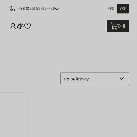
+38 (050) 55-95-756
РУС
УКР
0 ₴
по рейтингу