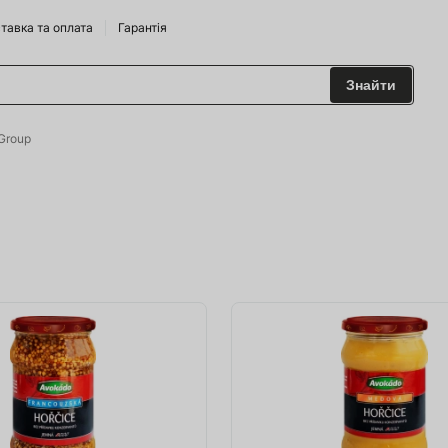
тавка та оплата
Гарантія
Знайти
 та Сидрариї
Group
Брендам
харчування
одильні Горки
ріжджі
 та аксесуари
ство