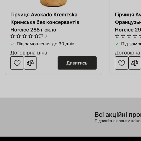
Обладнанн
Придбати сайт
Гірчиця Avokado Kremzska
Одежа взу
Гірчиця A
Кримська без консервантів
Service Apple
Французьк
Катери та
Horcice 288 г скло
Horcice 29
Інгредієнти для Пива і Віскі
0
Солодовні
Під замовлення до 30 днів
Під замов
Вироби з 
Договірна ціна
Договірна
Дивитись
Товар доданий в 
Обладнанн
Service
В кошику
0
товари(-ів
Виробниц
SOFT.ua
Оформити
Про
Всі акційні про
Тара та П
Підпишіться одним клік